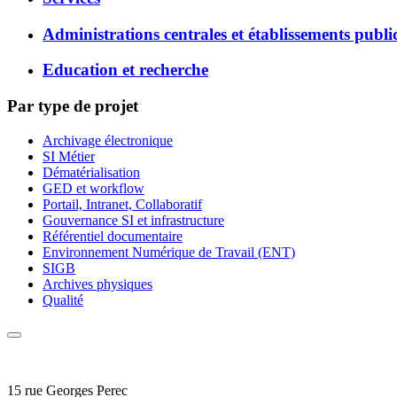
Administrations centrales et établissements publi
Education et recherche
Par type de projet
Archivage électronique
SI Métier
Dématérialisation
GED et workflow
Portail, Intranet, Collaboratif
Gouvernance SI et infrastructure
Référentiel documentaire
Environnement Numérique de Travail (ENT)
SIGB
Archives physiques
Qualité
15 rue Georges Perec