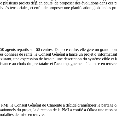
e de plusieurs projets déjà en cours, de proposer des évolutions dans ces
tés territoriales, et enfin de proposer une planification globale des pro
0 agents répartis sur 60 centres. Dans ce cadre, elle gère un grand nom
 des données de santé, le Conseil Général a lancé un projet d’informatisa
istant, une expression de besoin, une description du système cible et l
assistance au choix du prestataire et l'accompagnement à la mise en œuvre 
la PMI, le Conseil Général de Charente a décidé d’améliorer le partage de
ationnels du projet, la direction de la PMI a confié à Olkoa une missi
s modalités de mise en œuvre.