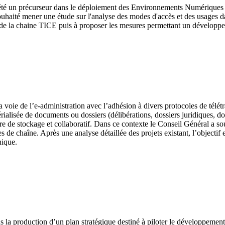
 été un précurseur dans le déploiement des Environnements Numériques d
haité mener une étude sur l'analyse des modes d'accès et des usages da
e de la chaine TICE puis à proposer les mesures permettant un développ
voie de l’e-administration avec l’adhésion à divers protocoles de télétr
ialisée de documents ou dossiers (délibérations, dossiers juridiques, do
re de stockage et collaboratif. Dans ce contexte le Conseil Général a so
s de chaîne. Après une analyse détaillée des projets existant, l’objectif 
nique.
ns la production d’un plan stratégique destiné à piloter le développement